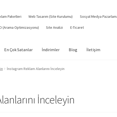
klam Paketleri
Web Tasarım (Site Kurulumu)
Sosyal Medya Pazarlam
O (Arama Optimizasyonu)
Site Analizi
E-Ticaret
En Çok Satanlar
İndirimler
Blog
İletişim
eme Politikası
Gizlilik Politikası
Hakkımızda
Hesabım
Hizmetleri
in
İnstagram Reklam Alanlarını İnceleyin
rtlar ve Koşullar
Sıkça Sorulan Sorular
anlarını İnceleyin