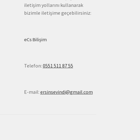
iletişim yollarını kullanarak
bizimle iletişime geçebilirsiniz:
eCs Bilişim
Telefon:
0551 511 87 55
E-mail:
ersinsevindi@gmail.com