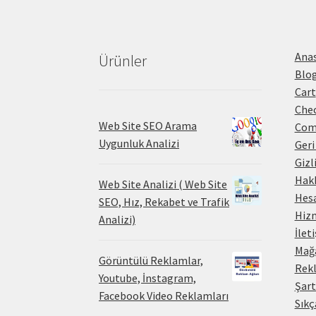
Ana
Ürünler
Blo
Cart
Che
Web Site SEO Arama
Com
Uygunluk Analizi
Geri
Gizl
Hak
Web Site Analizi ( Web Site
Hes
SEO, Hız, Rekabet ve Trafik
Hiz
Analizi)
İlet
Mağ
Görüntülü Reklamlar,
Rekl
Youtube, İnstagram,
Şart
Facebook Video Reklamları
Sıkç