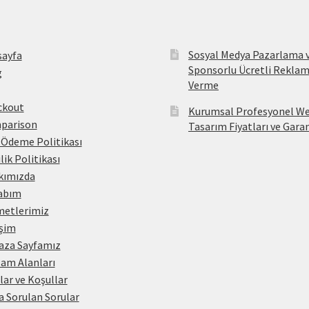
Sosyal Medya Pazarlama 
sayfa
Sponsorlu Ücretli Rekla
g
Verme
ckout
Kurumsal Profesyonel W
parison
Tasarım Fiyatları ve Gara
 Ödeme Politikası
ilik Politikası
kımızda
abım
metlerimiz
işim
aza Sayfamız
am Alanları
lar ve Koşullar
a Sorulan Sorular