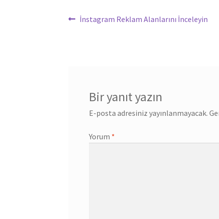
Yazı
Previous
İnstagram Reklam Alanlarını İnceleyin
post:
gezinmesi
Bir yanıt yazın
E-posta adresiniz yayınlanmayacak.
Ge
Yorum
*