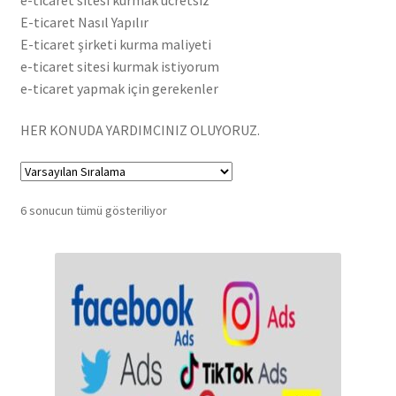
E-ticaret Nasıl Yapılır
Hakkımızda
E-ticaret şirketi kurma maliyeti
e-ticaret sitesi kurmak istiyorum
Hesabım
e-ticaret yapmak için gerekenler
Hizmetlerimiz
HER KONUDA YARDIMCINIZ OLUYORUZ.
İletişim
6 sonucun tümü gösteriliyor
Mağaza Sayfamız
Reklam Alanları
Şartlar ve Koşullar
Sıkça Sorulan Sorular