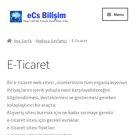
Skip
Skip
Menu
to
to
navigation
content
Giriş
Ana Sayfa
Mağaza Sayfamız
E-Ticaret
Blog
E-Ticaret
Cart
Checkout
Bir e-ticaret web sitesi , ürünlerinizin tüm organizasyonun
ihtiyaçlarını içerik yoluyla nasıl karşılayabileceğini
Comparison
bilgilendirmesi, desteklemesi ve göstermesi gereken
kolaylaştırıcı bir araçtır.
Geri Ödeme Politikası
Alışveriş sitesi kurmak için ne kadar sermaye gerekir
e-ticaret sitesi için gerekli evraklar
e-ticaret sitesi fiyatları
Gizlilik Politikası
e-ticaret sitesi kurmak ücretsiz