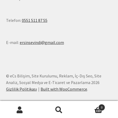
Telefon:
0551 511 87 55
E-mail:
ersinsevindi@gmail.com
© eCs Bilişim, Site Kurulumu, Reklam, İç-Dış Seo, Site
Analiz, Sosyal Medya ve E-Ticaret ve Pazarlama 2026
Gizlilik Politikası
Built with WooCommerce
.
0
Ara:
Ara