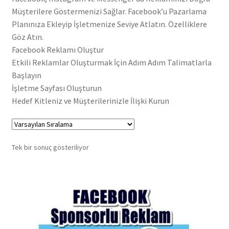
Müşterilere Göstermenizi Sağlar. Facebook’u Pazarlama
Hakkımızda
Planınıza Ekleyip İşletmenize Seviye Atlatın. Özelliklere
Göz Atın.
Hesabım
Facebook Reklamı Oluştur
Etkili Reklamlar Oluşturmak İçin Adım Adım Talimatlarla
Hizmetlerimiz
Başlayın
İşletme Sayfası Oluşturun
İletişim
Hedef Kitleniz ve Müşterilerinizle İlişki Kurun
Mağaza Sayfamız
Tek bir sonuç gösteriliyor
Reklam Alanları
Şartlar ve Koşullar
Sıkça Sorulan Sorular