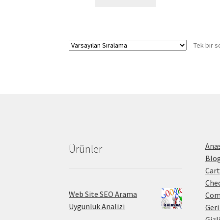
Tek bir s
Ana
Ürünler
Blo
Cart
Che
Web Site SEO Arama
Com
Uygunluk Analizi
Geri
Gizl