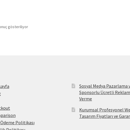
onuç gösteriliyor
Sosyal Medya Pazarlama 
sayfa
Sponsorlu Ücretli Rekla
g
Verme
ckout
Kurumsal Profesyonel W
parison
Tasarım Fiyatları ve Gara
 Ödeme Politikası
ilik Politikası