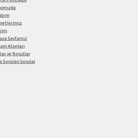
kımızda
abım
metlerimiz
işim
aza Sayfamız
am Alanları
lar ve Koşullar
a Sorulan Sorular