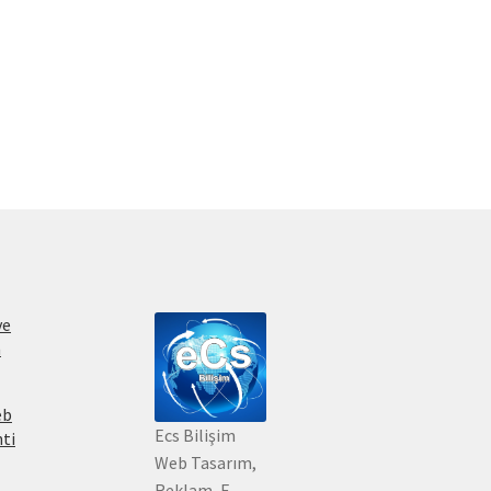
ve
m
eb
Ecs Bilişim
nti
Web Tasarım,
Reklam, E