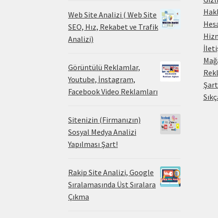
Hak
Web Site Analizi ( Web Site
Hes
SEO, Hız, Rekabet ve Trafik
Hiz
Analizi)
İlet
Mağ
Görüntülü Reklamlar,
Rekl
Youtube, İnstagram,
Şart
Facebook Video Reklamları
Sıkç
Sitenizin (Firmanızın)
Sosyal Medya Analizi
Yapılması Şart!
Rakip Site Analizi, Google
Sıralamasında Üst Sıralara
Çıkma