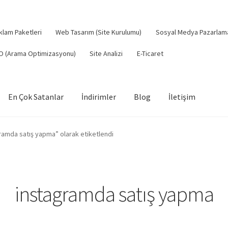
klam Paketleri
Web Tasarım (Site Kurulumu)
Sosyal Medya Pazarlam
O (Arama Optimizasyonu)
Site Analizi
E-Ticaret
En Çok Satanlar
İndirimler
Blog
İletişim
eme Politikası
Gizlilik Politikası
Hakkımızda
Hesabım
Hizmetleri
ramda satış yapma” olarak etiketlendi
rtlar ve Koşullar
Sıkça Sorulan Sorular
instagramda satış yapma