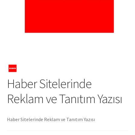
Hakkımızda
Hesabım
Hizmetlerimiz
İletişim
Mağaza Sayfamız
Haber Sitelerinde
Reklam Alanları
Reklam ve Tanıtım Yazısı
Şartlar ve Koşullar
Haber Sitelerinde Reklam ve Tanıtım Yazısı
Sıkça Sorulan Sorular