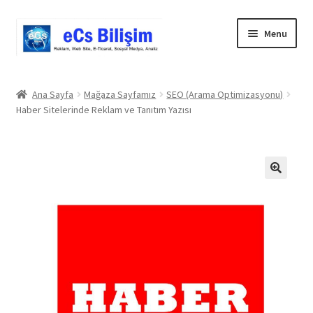
Skip
Skip
Menu
to
to
navigation
content
Giriş
Ana Sayfa
Mağaza Sayfamız
SEO (Arama Optimizasyonu)
Haber Sitelerinde Reklam ve Tanıtım Yazısı
Blog
Cart
Checkout
Comparison
Geri Ödeme Politikası
Gizlilik Politikası