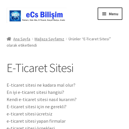
Skip
Skip
Menu
to
to
navigation
content
Giriş
Ana Sayfa
Mağaza Sayfamız
Ürünler “E-Ticaret Sitesi”
olarak etiketlendi
Blog
Cart
E-Ticaret Sitesi
Checkout
E-ticaret sitesi ne kadara mal olur?
Comparison
En iyi e-ticaret sitesi hangisi?
Kendi e-ticaret sitesi nasıl kurarım?
E-ticaret sitesi için ne gerekli?
Geri Ödeme Politikası
e-ticaret sitesi ücretsiz
e-ticaret sitesi yapan firmalar
Gizlilik Politikası
e-ticaret sitesi örnekleri