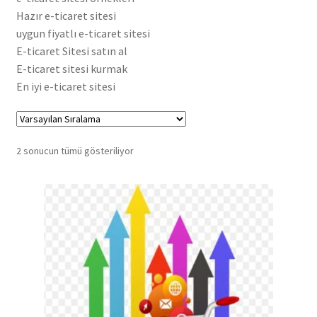
Hazır e-ticaret sitesi
Hakkımızda
uygun fiyatlı e-ticaret sitesi
E-ticaret Sitesi satın al
Hesabım
E-ticaret sitesi kurmak
En iyi e-ticaret sitesi
Hizmetlerimiz
İletişim
2 sonucun tümü gösteriliyor
Mağaza Sayfamız
Reklam Alanları
Şartlar ve Koşullar
Sıkça Sorulan Sorular